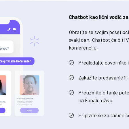
Chatbot kao lični vodič za
Obratite se svojim posetioc
svaki dan. Chatbot će biti 
konferenciju.
Pregledajte govornike i
Zakažite predavanje ili
Preuzmite pitanje pute
na kanalu uživo
Prijavite se za radionic