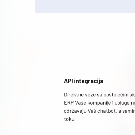
API integracija
Direktne veze sa postojećim s
ERP Vaše kompanije i usluge n
održavaju Vaš chatbot, a samim
toku.