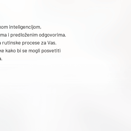
kom inteligencijom,
ma i predloženim odgovorima.
a rutinske procese za Vas.
e kako bi se mogli posvetiti
a.