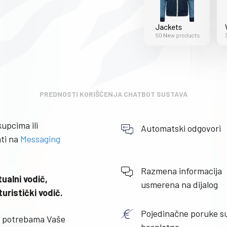
PREDNOSTI KORIŠĆENJA CHATBOT SUSTAVA
upcima ili
Automatski odgovori
ati na
Messaging
Razmena informacija
ualni vodič,
usmerena na dijalog
turistički vodič.
Pojedinačne poruke s
i potrebama Vaše