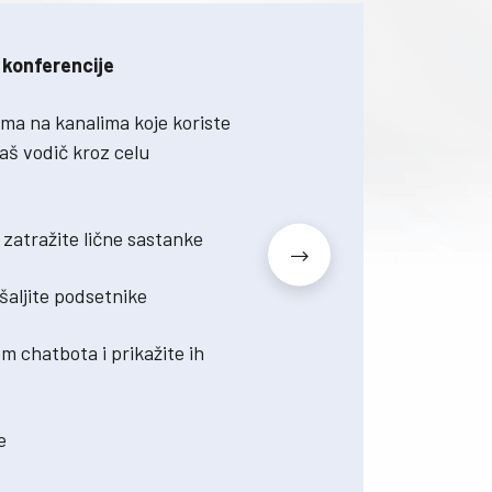
 konferencije
ima na kanalima koje koriste
Vaš vodič kroz celu
 zatražite lične sastanke
 šaljite podsetnike
m chatbota i prikažite ih
e