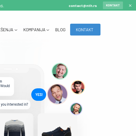
s.
contact@nth.rs
KONTAKT
EŠENJA
KOMPANIJA
BLOG
KONTAKT