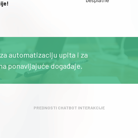
besplatne
ije!
za automatizaciju upita i za
a ponavljajuće događaje.
PREDNOSTI CHATBOT INTERAKCIJE