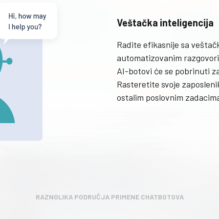
Veštačka inteligencija
Radite efikasnije sa veštač
automatizovanim razgovori
AI-botovi će se pobrinuti z
Rasteretite svoje zaposlenik
ostalim poslovnim zadacim
RAZNOLIKA PODRUČJA PRIMENE CHATBOTOVA