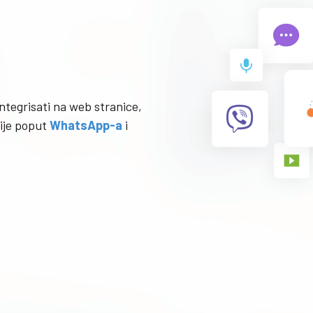
tegrisati na web stranice,
cije poput
WhatsApp-a
i