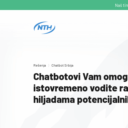
Naš tim
Rešenja
Chatbot Srbija
Chatbotovi Vam omogu
istovremeno vodite r
hiljadama potencijalni