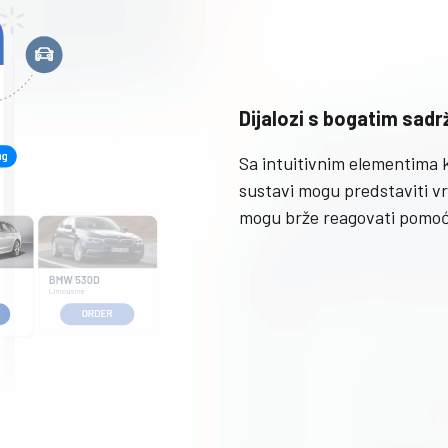
Dijalozi s bogatim sad
Sa intuitivnim elementima k
sustavi mogu predstaviti vrl
mogu brže reagovati pomoc