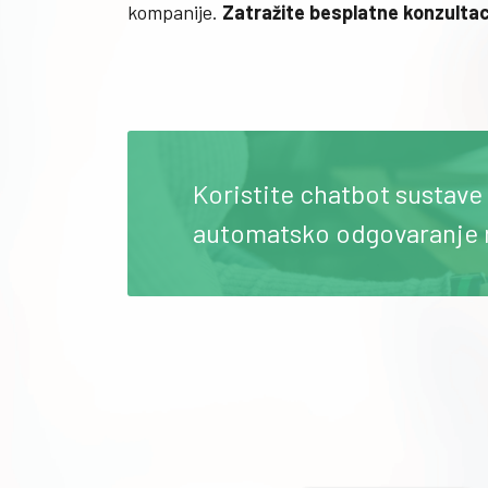
kompanije.
Zatražite besplatne konzultac
Koristite chatbot sustave 
automatsko odgovaranje n