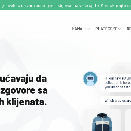
 je uvek tu da vam pomogne i odgovori na vaše upite. Kontaktirajte na
KANALI
PLATFORME
R
ćavaju da
azgovore sa
h klijenata.