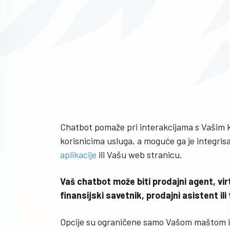
Chatbot pomaže pri interakcijama s Vašim k
korisnicima usluga, a moguće ga je integris
aplikacije
ili Vašu web stranicu.
Vaš chatbot može biti prodajni agent, virt
finansijski savetnik, prodajni asistent ili 
Opcije su ograničene samo Vašom maštom 