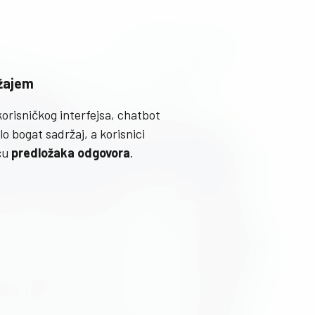
ržajem
orisničkog interfejsa, chatbot
o bogat sadržaj, a korisnici
́u
predložaka odgovora
.