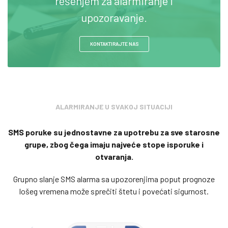
rešenjem za alarmiranje i
upozoravanje.
KONTAKTIRAJTE NAS
ALARMIRANJE U SVAKOJ SITUACIJI
SMS poruke su jednostavne za upotrebu za sve starosne
grupe, zbog čega imaju najveće stope isporuke i
otvaranja.
Grupno slanje SMS alarma sa upozorenjima poput prognoze
lošeg vremena može sprečiti štetu i povećati sigurnost.