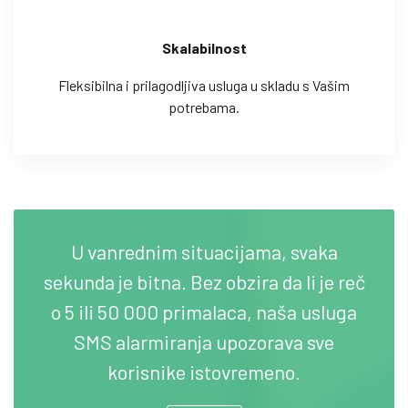
Skalabilnost
Fleksibilna i prilagodljiva usluga u skladu s Vašim
potrebama.
U vanrednim situacijama, svaka
sekunda je bitna. Bez obzira da li je reč
o 5 ili 50 000 primalaca, naša usluga
SMS alarmiranja upozorava sve
korisnike istovremeno.