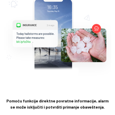
Pomoću funkcije direktne povratne informacije, alarm
se može isključiti i potvrditi primanje obaveštenja.