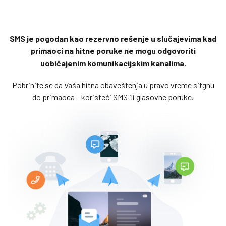
SMS je pogodan kao rezervno rešenje u slučajevima kad
primaoci na hitne poruke ne mogu odgovoriti
uobičajenim komunikacijskim kanalima.
Pobrinite se da Vaša hitna obaveštenja u pravo vreme sitgnu
do primaoca – koristeći SMS ili glasovne poruke.