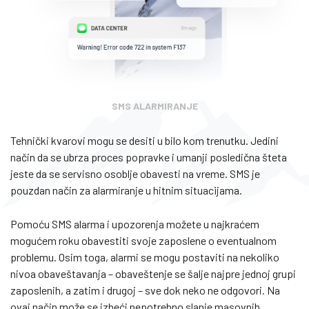
SMS ALARMIRANJE
Tehnički kvarovi mogu se desiti u bilo kom trenutku. Jedini
način da se ubrza proces popravke i umanji posledična šteta
jeste da se servisno osoblje obavesti na vreme. SMS je
pouzdan način za alarmiranje u hitnim situacijama.
Pomoću SMS alarma i upozorenja možete u najkraćem
mogućem roku obavestiti svoje zaposlene o eventualnom
problemu. Osim toga, alarmi se mogu postaviti na nekoliko
nivoa obaveštavanja – obaveštenje se šalje najpre jednoj grupi
zaposlenih, a zatim i drugoj – sve dok neko ne odgovori. Na
ovaj način može se izbeći nepotrebno slanje masovnih